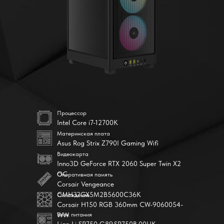
Процессор
Intel Core i7-12700K
Материнская плата
Asus Rog Strix Z790I Gaming Wifi
Видеокарта
Inno3D GeForce RTX 2060 Super Twin X2
OC
Оперативная память
Corsair Vengeance
CMH32GX5M2B5600C36K
Охлаждение
Corsair H150 RGB 360mm CW-9060054-
WW
Блок питания